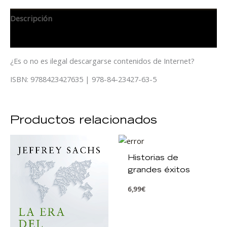
Descripción
Información adicional
¿Es o no es ilegal descargarse contenidos de Internet?
ISBN: 9788423427635 | 978-84-23427-63-5
Productos relacionados
Historias de
grandes éxitos
6,99
€