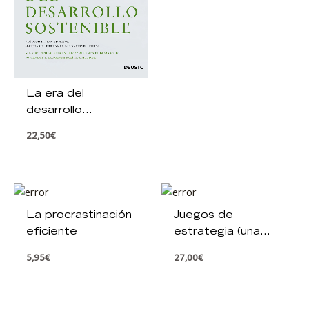
La era del
desarrollo
sostenible
22,50
€
La procrastinación
Juegos de
eficiente
estrategia (una
revolución
5,95
€
27,00
€
silenciosa en la
economía y en la
empresa)