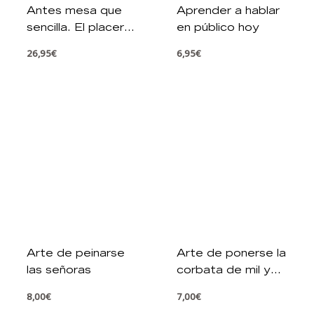
Antes mesa que
Aprender a hablar
sencilla. El placer
en público hoy
de decorar la
26,95
€
6,95
€
mesa
Arte de peinarse
Arte de ponerse la
las señoras
corbata de mil y
una maneras
8,00
€
7,00
€