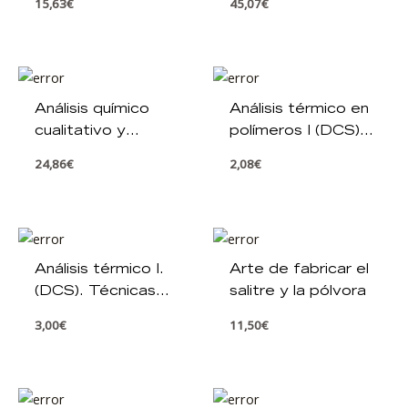
15,63
€
45,07
€
Análisis químico
Análisis térmico en
cualitativo y
polímeros I (DCS).
cuantitativo
Técnicas de
24,86
€
2,08
€
caracterización de
polímeros
Análisis térmico I.
Arte de fabricar el
(DCS). Técnicas
salitre y la pólvora
de caracterización
3,00
€
11,50
€
de polímeros.