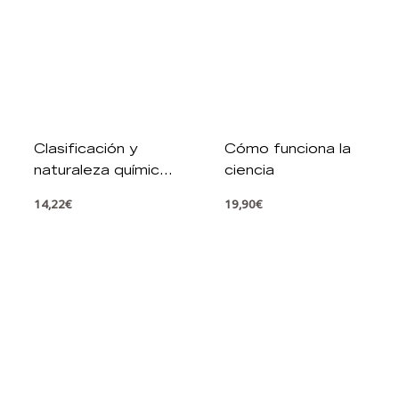
Clasificación y
Cómo funciona la
naturaleza química
ciencia
de los
14,22
€
19,90
€
contaminantes
Cómo funciona la
ciencia
9,99
€