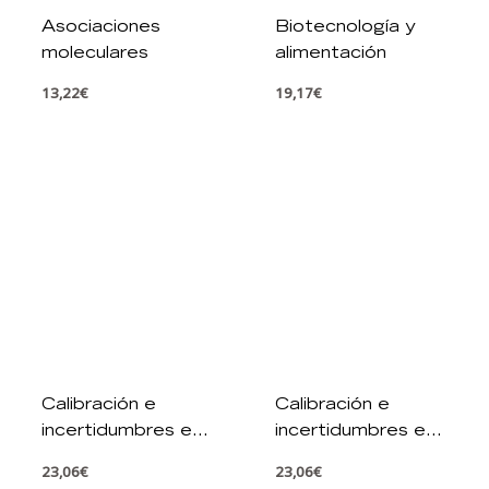
Asociaciones
Biotecnología y
moleculares
alimentación
13,22
€
19,17
€
Calibración e
Calibración e
incertidumbres en
incertidumbres en
los laboratorios
los laboratorios
23,06
€
23,06
€
químicos
químicos