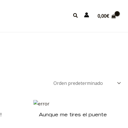
Buscar
0,00
€
!
Aunque me tires el puente