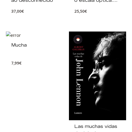
ao desconhecido
o escala óptica.
Tomo 1
37,00
€
25,50
€
Mucha
7,99
€
Las muchas vidas