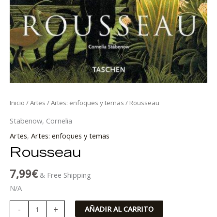
Inicio
/
Artes
/
Artes: enfoques y temas
/ Rousseau
Stabenow, Cornelia
Artes
,
Artes: enfoques y temas
Rousseau
7,99
€
& Free Shipping
N/A
-
+
AÑADIR AL CARRITO