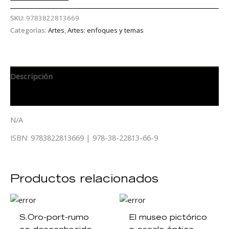
SKU:
9783822813669
Categorías:
Artes
,
Artes: enfoques y temas
Descripción
Información adicional
N/A
ISBN: 9783822813669 | 978-38-22813-66-9
Productos relacionados
S.Oro-port-rumo
El museo pictórico