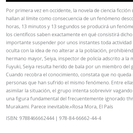
Por primera vez en occidente, la novela de ciencia ficci
hallan al límite como consecuencia de un fenómeno descon
horas, 13 minutos y 13 segundos se producirá un fenóme
los científicos saben exactamente en qué consistirá dic
importante suspender por unos instantes toda actividad 
oculta con la idea de no alterar a la población, prohibién
hermano mayor, Seiya, inspector de policía adscrito a l
Fuyuki, Seiya resulta herido de bala por un miembro del 
Cuando recobra el conocimiento, constata que no queda n
personas que han sufrido el mismo fenómeno. Entre ellas
asimilar la situación, el grupo intenta sobrevivir vagand
una figura fundamental del frecuentemente ignorado thr
Murakami. Parece inevitable.»Rosa Mora, El País
ISBN: 9788466662444 | 978-84-66662-44-4