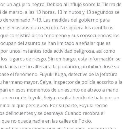
r un agujero negro. Debido al influjo sobre la Tierra de
3 de marzo, a las 13 horas, 13 minutos y 13 segundos se
 denominado P-13. Las medidas del gobierno para
en el más absoluto secreto. Ni siquiera los científicos
qué consistirá dicho fenómeno y sus consecuencias: los
ocupan del asunto se han limitado a señalar que es
or unos instantes toda actividad peligrosa, así como
los lugares de riesgo. Sin embargo, esta información se
n la idea de no alterar a la población, prohibiéndose su
pase el fenómeno. Fuyuki Kuga, detective de la Jefatura
su hermano mayor, Seiya, inspector de policía adscrito a la
upan en esos momentos de un asunto de atraco a mano
 un error de Fuyuki, Seiya resulta herido de bala por un
inal al que persiguen. Por su parte, Fuyuki recibe
os delincuentes y se desmaya. Cuando recobra el
 que no queda nadie en las calles de Tokio.
udad, sin comprender qué está pasando, encontrará a