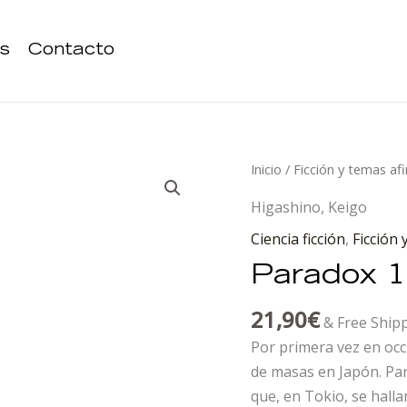
s
Contacto
Paradox
Inicio
/
Ficción y temas af
13
Higashino, Keigo
cantidad
Ciencia ficción
,
Ficción 
Paradox 
21,90
€
& Free Ship
Por primera vez en occ
de masas en Japón. Pa
que, en Tokio, se hall