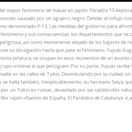
ón del mayor fenómeno de masas en Japón. Paradox 13 explora
ocido causado por un agujero negro. Debido al influjo sobre
no denominado P-13. Las medidas del gobierno para afrontar
ho fenómeno y sus consecuencias: los departamentos que se o
peligrosa, así como mantenerse alejado de los lugares de r
dose su divulgación hasta que pase el fenómeno. Fuyuki Kuga, 
a misma Jefatura, se ocupan en esos momentos de un asunto 
grupo criminal al que persiguen. Por su parte, Fuyuki recibe
adie en las calles de Tokio. Deambulando por la ciudad, si
 se halla también, inexplicablemente, su hermano Seiya, qu
o por un Tokio en ruinas, devastado por las catástrofes natu
iller nipón.»Ramón de España, El Periódico de Catalunya «