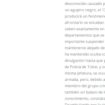
desconocido causado po
un agujero negro, el 1
producirá un fenómeno
afrontarlo se estudian 
saben exactamente en 
departamentos que se 
importante suspender p
mantenerse alejado de 
ha mantenido oculta co
divulgación hasta que 
de Policía de Tokio, y 
misma Jefatura, se oc
armada, pero, debido a
miembro del grupo crim
también un balazo de l
conocimiento, constata
Deambulando por la ci