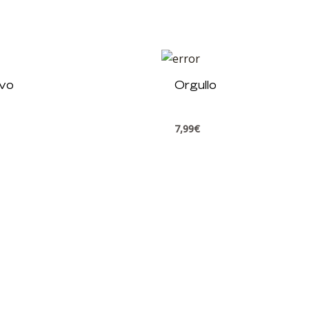
ivo
Orgullo
7,99
€