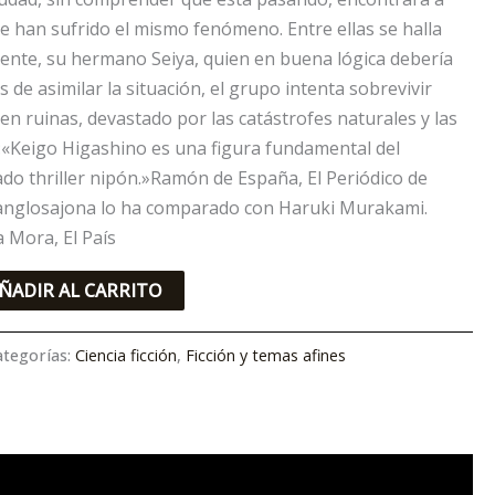
e han sufrido el mismo fenómeno. Entre ellas se halla
ente, su hermano Seiya, quien en buena lógica debería
 de asimilar la situación, el grupo intenta sobrevivir
n ruinas, devastado por las catástrofes naturales y las
:«Keigo Higashino es una figura fundamental del
o thriller nipón.»Ramón de España, El Periódico de
anglosajona lo ha comparado con Haruki Murakami.
a Mora, El País
ÑADIR AL CARRITO
ategorías:
Ciencia ficción
,
Ficción y temas afines