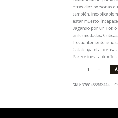
otras diez personas qu
también, inexplicablem
estar muerto. Incapaces
vagando por un Tokio e
enfermedades. Críticas
frecuentemente ignorad
Catalunya «La prensa 
Parece inevitable.»Ros
-
+
A
SKU:
9788466662444
C