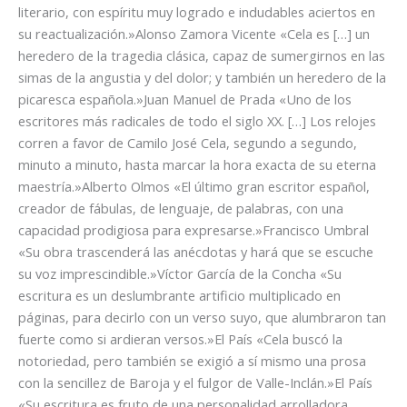
literario, con espíritu muy logrado e indudables aciertos en
su reactualización.»Alonso Zamora Vicente «Cela es […] un
heredero de la tragedia clásica, capaz de sumergirnos en las
simas de la angustia y del dolor; y también un heredero de la
picaresca española.»Juan Manuel de Prada «Uno de los
escritores más radicales de todo el siglo XX. […] Los relojes
corren a favor de Camilo José Cela, segundo a segundo,
minuto a minuto, hasta marcar la hora exacta de su eterna
maestría.»Alberto Olmos «El último gran escritor español,
creador de fábulas, de lenguaje, de palabras, con una
capacidad prodigiosa para expresarse.»Francisco Umbral
«Su obra trascenderá las anécdotas y hará que se escuche
su voz imprescindible.»Víctor García de la Concha «Su
escritura es un deslumbrante artificio multiplicado en
páginas, para decirlo con un verso suyo, que alumbraron tan
fuerte como si ardieran versos.»El País «Cela buscó la
notoriedad, pero también se exigió a sí mismo una prosa
con la sencillez de Baroja y el fulgor de Valle-Inclán.»El País
«Su escritura es fruto de una personalidad arrolladora