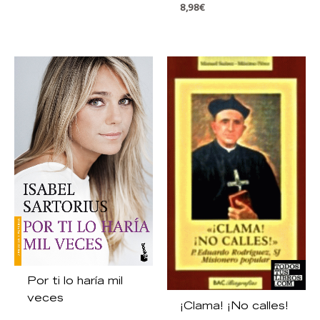
8,98
€
Por ti lo haría mil
veces
¡Clama! ¡No calles!