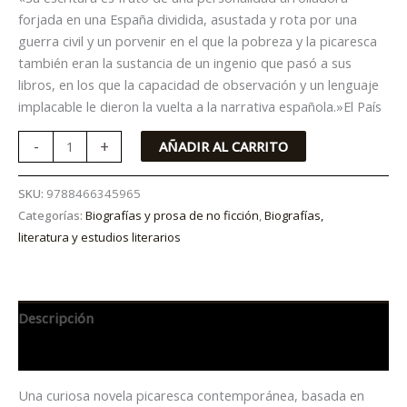
forjada en una España dividida, asustada y rota por una
guerra civil y un porvenir en el que la pobreza y la picaresca
también eran la sustancia de un ingenio que pasó a sus
libros, en los que la capacidad de observación y un lenguaje
implacable le dieron la vuelta a la narrativa española.»El País
-
+
AÑADIR AL CARRITO
SKU:
9788466345965
Categorías:
Biografías y prosa de no ficción
,
Biografías,
literatura y estudios literarios
Descripción
Información adicional
Una curiosa novela picaresca contemporánea, basada en