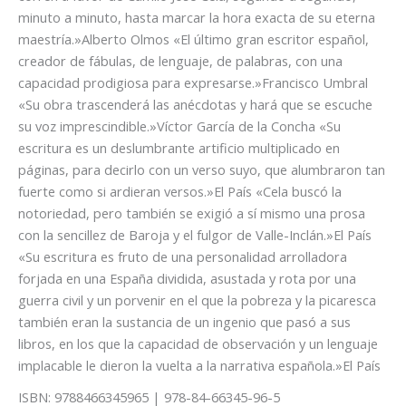
minuto a minuto, hasta marcar la hora exacta de su eterna
maestría.»Alberto Olmos «El último gran escritor español,
creador de fábulas, de lenguaje, de palabras, con una
capacidad prodigiosa para expresarse.»Francisco Umbral
«Su obra trascenderá las anécdotas y hará que se escuche
su voz imprescindible.»Víctor García de la Concha «Su
escritura es un deslumbrante artificio multiplicado en
páginas, para decirlo con un verso suyo, que alumbraron tan
fuerte como si ardieran versos.»El País «Cela buscó la
notoriedad, pero también se exigió a sí mismo una prosa
con la sencillez de Baroja y el fulgor de Valle-Inclán.»El País
«Su escritura es fruto de una personalidad arrolladora
forjada en una España dividida, asustada y rota por una
guerra civil y un porvenir en el que la pobreza y la picaresca
también eran la sustancia de un ingenio que pasó a sus
libros, en los que la capacidad de observación y un lenguaje
implacable le dieron la vuelta a la narrativa española.»El País
ISBN: 9788466345965 | 978-84-66345-96-5