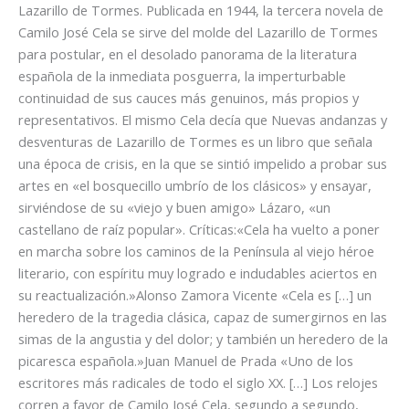
Lazarillo de Tormes. Publicada en 1944, la tercera novela de
Camilo José Cela se sirve del molde del Lazarillo de Tormes
para postular, en el desolado panorama de la literatura
española de la inmediata posguerra, la imperturbable
continuidad de sus cauces más genuinos, más propios y
representativos. El mismo Cela decía que Nuevas andanzas y
desventuras de Lazarillo de Tormes es un libro que señala
una época de crisis, en la que se sintió impelido a probar sus
artes en «el bosquecillo umbrío de los clásicos» y ensayar,
sirviéndose de su «viejo y buen amigo» Lázaro, «un
castellano de raíz popular». Críticas:«Cela ha vuelto a poner
en marcha sobre los caminos de la Península al viejo héroe
literario, con espíritu muy logrado e indudables aciertos en
su reactualización.»Alonso Zamora Vicente «Cela es […] un
heredero de la tragedia clásica, capaz de sumergirnos en las
simas de la angustia y del dolor; y también un heredero de la
picaresca española.»Juan Manuel de Prada «Uno de los
escritores más radicales de todo el siglo XX. […] Los relojes
corren a favor de Camilo José Cela, segundo a segundo,