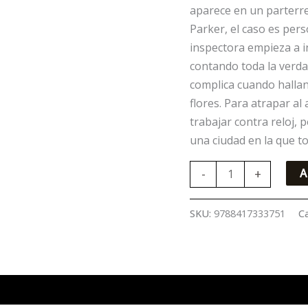
aparece en un parterre 
Parker, el caso es per
inspectora empieza a i
contando toda la verda
complica cuando hallan
flores. Para atrapar al
trabajar contra reloj, 
una ciudad en la que t
-
+
A
SKU:
9788417333751
C