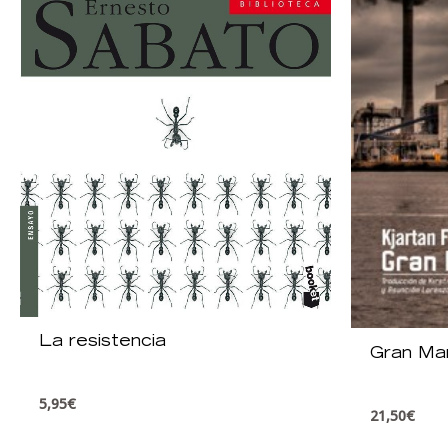
La resistencia
Gran Man
5,95
€
21,50
€