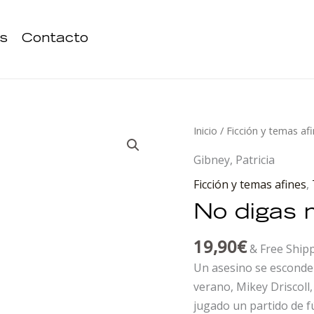
s
Contacto
No
Inicio
/
Ficción y temas af
digas
Gibney, Patricia
nada
Ficción y temas afines
,
cantidad
No digas 
19,90
€
& Free Ship
Un asesino se esconde 
verano, Mikey Driscoll
jugado un partido de f