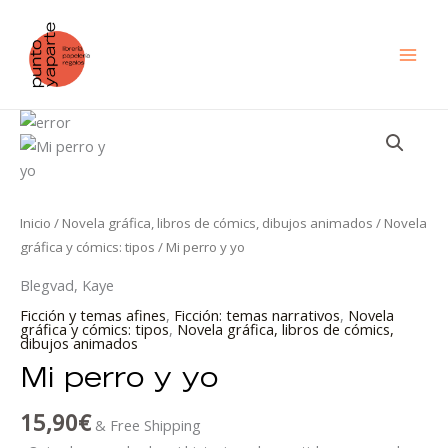
Ir
al
contenido
Mi
perro
y
yo
cantidad
Inicio
/
Novela gráfica, libros de cómics, dibujos animados
/
Novela
gráfica y cómics: tipos
/ Mi perro y yo
Blegvad, Kaye
Ficción y temas afines
,
Ficción: temas narrativos
,
Novela
gráfica y cómics: tipos
,
Novela gráfica, libros de cómics,
dibujos animados
Mi perro y yo
15,90
€
& Free Shipping