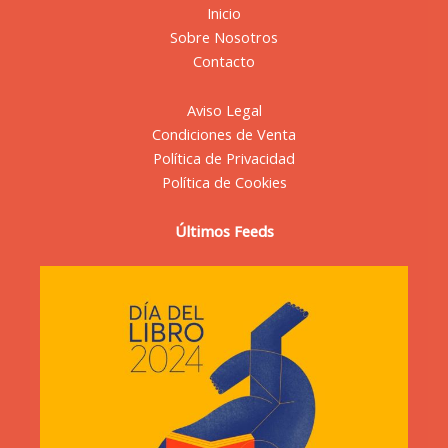
Inicio
Sobre Nosotros
Contacto
Aviso Legal
Condiciones de Venta
Política de Privacidad
Política de Cookies
Últimos Feeds