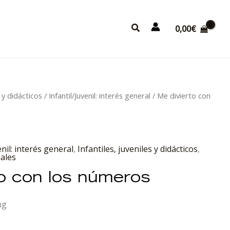
Buscar
0,00
€
s y didácticos
/
Infantil/Juvenil: interés general
/ Me divierto con
enil: interés general
,
Infantiles, juveniles y didácticos
,
iales
to con los números
ng