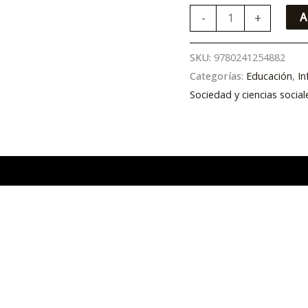
-
+
A
SKU:
9780241254882
Categorías:
Educación
,
In
Sociedad y ciencias social