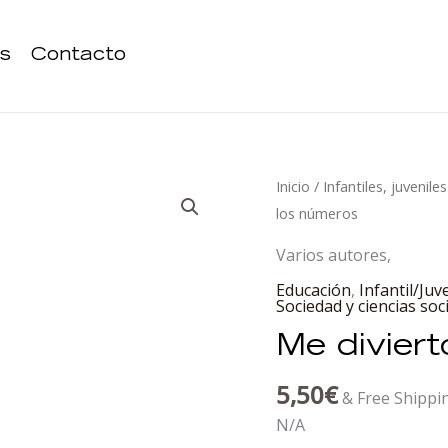
s
Contacto
Me
Inicio
/
Infantiles, juvenile
divierto
los números
con
Varios autores,
los
Educación
,
Infantil/Juv
números
Sociedad y ciencias soc
cantidad
Me divier
5,50
€
& Free Shippi
N/A