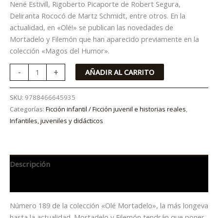
Nené Estivill, Rigoberto Picaporte de Robert Segura,
Deliranta Rococó de Martz Schmidt, entre otros. En la
actualidad, en «Olé!» se publican las novedades de
Mortadelo y Filemón que han aparecido previamente en la
colección «Magos del Humor».
-
+
AÑADIR AL CARRITO
SKU:
9788466645935
Categorías:
Ficción infantil / Ficción juvenil e historias reales
,
Infantiles, juveniles y didácticos
Descripción
Información adicional
Número 189 de la colección «Olé Mortadelo», la más longeva
hasta la actualidad. Mortadelo y Filemón tendrán que poner