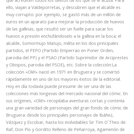
que acrediten todos los delitos de los que se le acusa. Para
ello, viajan a Valdeporretas, y descubren que el alcalde es
muy corrupto: por ejemplo, se gastó más de un millón de
euros en un aparato para mejorar la producción de huevos
de las gallinas, que resultó ser un fuelle para sacar los
huevos a presión enchufándoselo a la gallina en la boca; el
alcalde, Somormujo Matujo, milita en los dos principales
partidos, el PEPO (Partido Emperrao en Poner Orden,
parodia del PP) y el PSAO (Partido Suprimidor de Arciprestes
y Obispos, parodia del PSOE), etc. Sobre la colección:La
colección «Olé!» nació en 1971 en Bruguera y se convirtió
rápidamente en uno de los mayores éxitos de la editorial.
Hoy en día todavía puede presumir de ser una de las
colecciones más longevas del mercado nacional del cómic. En
sus orígenes, «Olé!» recopilaba aventuras cortas y contenía
una gran variedad de personajes del gran fondo de cómic de
Bruguera: desde los principales personajes de Ibáñez,
Vázquez y Escobar, hasta los inolvidables Sir Tim O´Theo de
Raf, Don Pío y Gordito Relleno de Peñarroya, Agamenón de