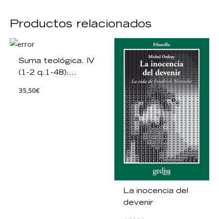
Productos relacionados
Suma teológica. IV
(1-2 q.1-48):
Tratado de las
35,50
€
bienaventuranzas;
Tratado de los
actos humanos;
Tratado de las
pasiones
La inocencia del
devenir