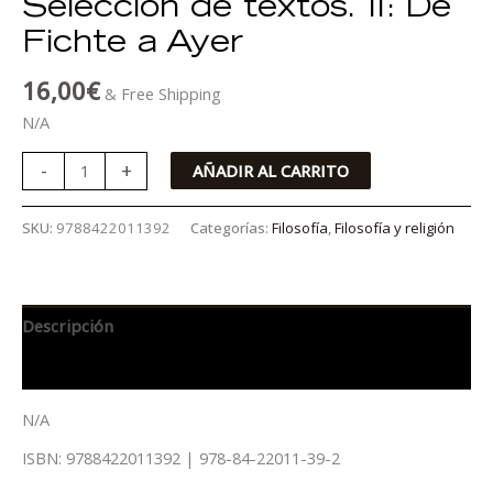
Selección de textos. II: De
Fichte a Ayer
16,00
€
& Free Shipping
N/A
-
+
AÑADIR AL CARRITO
SKU:
9788422011392
Categorías:
Filosofía
,
Filosofía y religión
Descripción
Información adicional
N/A
ISBN: 9788422011392 | 978-84-22011-39-2