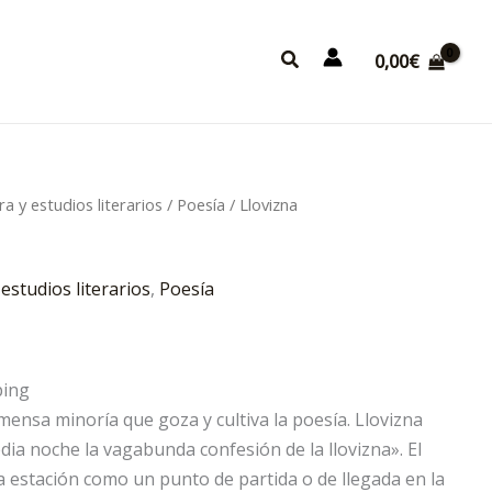
Buscar
0,00
€
ra y estudios literarios
/
Poesía
/ Llovizna
 estudios literarios
,
Poesía
ping
nmensa minoría que goza y cultiva la poesía. Llovizna
dia noche la vagabunda confesión de la llovizna». El
a estación como un punto de partida o de llegada en la