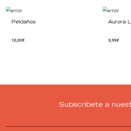
Peldaños
Aurora L
10,00
€
9,99
€
Subscribete a nuest