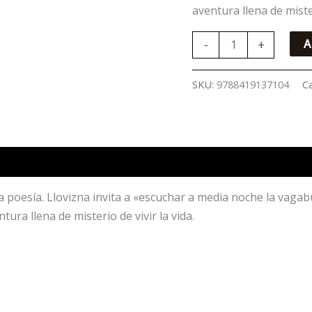
aventura llena de mister
-
+
A
SKU:
9788419137104
C
a poesía. Llovizna invita a «escuchar a media noche la vagab
ura llena de misterio de vivir la vida.