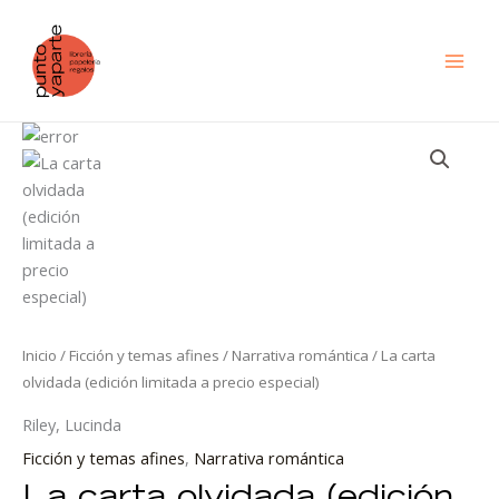
Ir
al
contenido
La
carta
olvidada
(edición
limitada
a
precio
especial)
cantidad
Inicio
/
Ficción y temas afines
/
Narrativa romántica
/ La carta
olvidada (edición limitada a precio especial)
Riley, Lucinda
Ficción y temas afines
,
Narrativa romántica