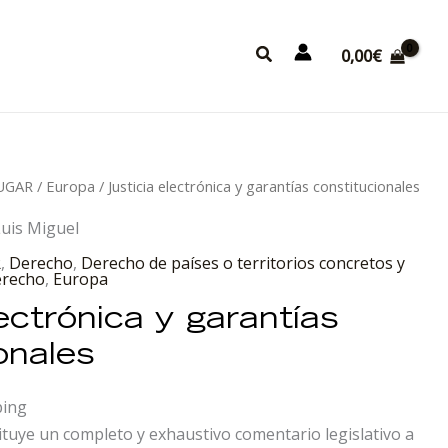
Buscar
0,00
€
LUGAR
/
Europa
/ Justicia electrónica y garantías constitucionales
Luis Miguel
R
,
Derecho
,
Derecho de países o territorios concretos y
derecho
,
Europa
lectrónica y garantías
onales
ping
tuye un completo y exhaustivo comentario legislativo a