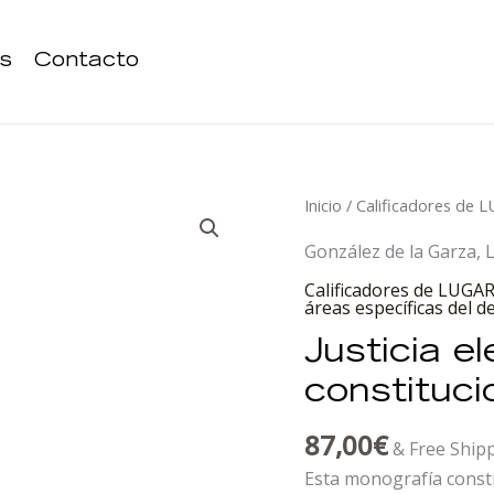
s
Contacto
Justicia
Inicio
/
Calificadores de 
electrónica
González de la Garza, 
y
Calificadores de LUGA
garantías
áreas específicas del 
constitucionales
Justicia e
cantidad
constituci
87,00
€
& Free Ship
Esta monografía consti