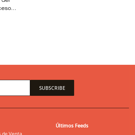
 del
oceso
Últimos Feeds
s de Venta