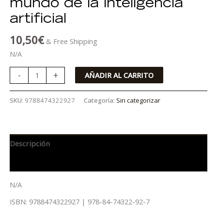
mundo de la inteligencia
artificial
10,50
€
& Free Shipping
N/A
-
+
AÑADIR AL CARRITO
SKU:
9788474322927
Categoría:
Sin categorizar
Descripción
Información adicional
N/A
ISBN: 9788474322927 | 978-84-74322-92-7