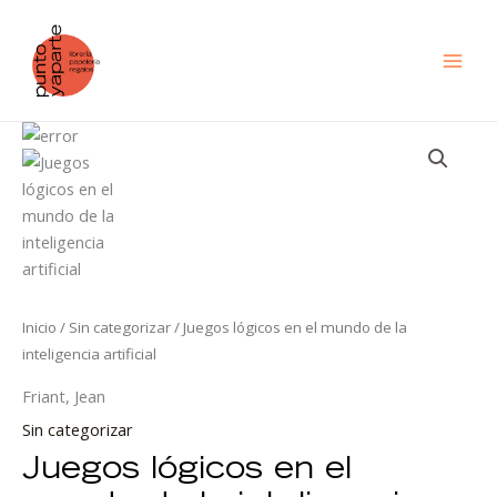
Ir
al
contenido
Juegos
lógicos
en
el
mundo
de
la
inteligencia
Inicio
/
Sin categorizar
/ Juegos lógicos en el mundo de la
artificial
inteligencia artificial
cantidad
Friant, Jean
Sin categorizar
Juegos lógicos en el