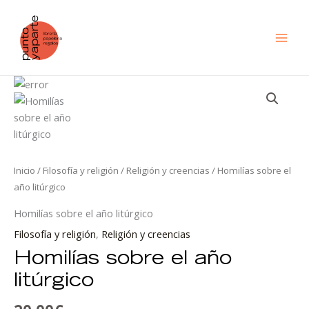
Ir
al
contenido
Homilías
sobre
el
año
litúrgico
cantidad
Inicio
/
Filosofía y religión
/
Religión y creencias
/ Homilías sobre el
año litúrgico
Homilías sobre el año litúrgico
Filosofía y religión
,
Religión y creencias
Homilías sobre el año
litúrgico