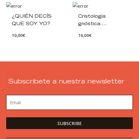
¿QUIÉN DECÍS
Cristología
QUE SOY YO?
gnóstica.
Introducción a la
10,00
€
16,00
€
soteriología de los
siglos II y III. Vol. I
Subscribete a nuestra newsletter