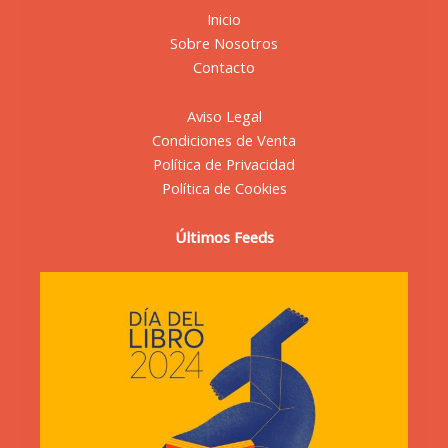
Inicio
Sobre Nosotros
Contacto
Aviso Legal
Condiciones de Venta
Política de Privacidad
Política de Cookies
Últimos Feeds