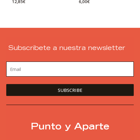
12,85
€
6,00
€
epistemología al
tratamiento
Subscribete a nuestra newsletter
Punto y Aparte