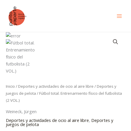
Ir
al
contenido
Fútbol
total.
Entrenamiento
físico
del
futbolista
(2
VOL.)
Inicio
/
Deportes y actividades de ocio al aire libre
/
Deportes y
cantidad
juegos de pelota
/ Fútbol total. Entrenamiento físico del futbolista
(2 VOL.)
Weineck, Jürgen
Deportes y actividades de ocio al aire libre
,
Deportes y
juegos de pelota