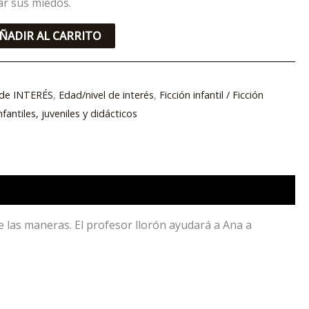
ar sus miedos.
ÑADIR AL CARRITO
s de INTERÉS
,
Edad/nivel de interés
,
Ficción infantil / Ficción
nfantiles, juveniles y didácticos
de las maneras. El profesor llorón ayudará a Ana a