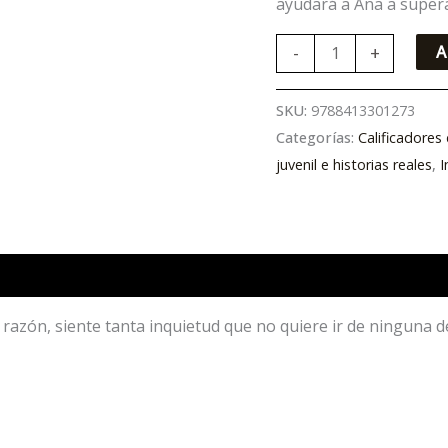
ayudará a Ana a super
-
+
A
SKU:
9788413301273
Categorías:
Calificadore
juvenil e historias reales
,
I
sa razón, siente tanta inquietud que no quiere ir de ninguna 