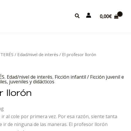
Buscar
0,00
€
INTERÉS
/
Edad/nivel de interés
/ El profesor llorón
ÉS
,
Edad/nivel de interés
,
Ficción infantil / Ficción juvenil e
iles, juveniles y didácticos
 llorón
ng
 ir al cole por primera vez. Por esa razón, siente tanta
e ir de ninguna de las maneras. El profesor llorón