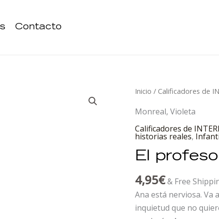
s
Contacto
El
Inicio
/
Calificadores de 
profesor
Monreal, Violeta
llorón
Calificadores de INTER
cantidad
historias reales
,
Infant
El profesor
4,95
€
& Free Shippi
Ana está nerviosa. Va a
inquietud que no quier