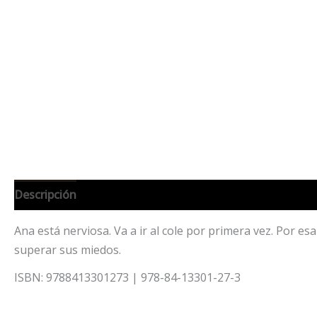
Descripción
Información adicional
Ana está nerviosa. Va a ir al cole por primera vez. Por e
superar sus miedos.
ISBN: 9788413301273 | 978-84-13301-27-3