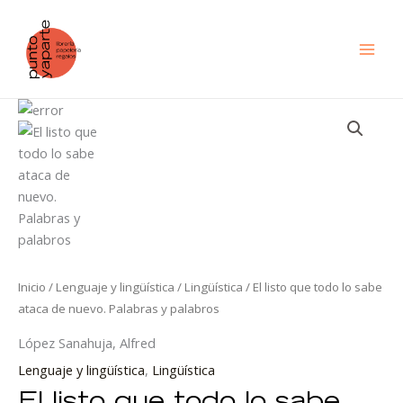
Ir
al
contenido
El
listo
que
todo
lo
sabe
ataca
de
nuevo.
Inicio
/
Lenguaje y lingüística
/
Lingüística
/ El listo que todo lo sabe
Palabras
ataca de nuevo. Palabras y palabros
y
López Sanahuja, Alfred
palabros
cantidad
Lenguaje y lingüística
,
Lingüística