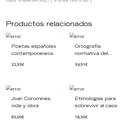
ISBN: 9788418473005 | 978-84-18473-00-5
Productos relacionados
Poetas españoles
Ortografía
contemporaneos
normativa del
español
22,95
€
34,91
€
Joan Coromines,
Etimologías para
vida y obra
sobrevivir al caos
85,00
€
18,90
€