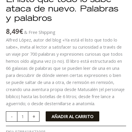
El listo que todo lo sabe
ataca de nuevo. Palabras
y palabros
8,49
€
& Free Shipping
Alfred López, autor del blog «Ya está el listo que todo lo
sabe», invita al lector a satisfacer su curiosidad a través de
un viaje por 700 palabras y expresiones curiosas que todos
hemos oído alguna vez (o no). El libro está estructurado en
66 galaxias de palabras que se pueden leer de una en una
para descubrir de dónde vienen ciertas expresiones o bien
se puede saltar de una a otra, de remisión en remisión,
creando una aventura propia desde Matusalén (el personaje
bíblico) hasta las botellas de 6 litros; desde free lance a
aguerrido; o desde desternillarse a anatomía.
-
+
AÑADIR AL CARRITO
SKU:
9788418473005