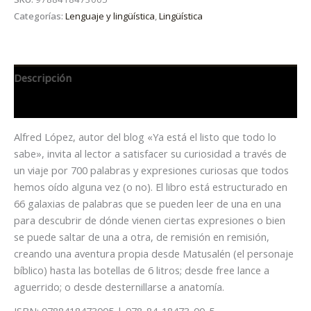
Categorías:
Lenguaje y lingüística
,
Lingüística
Descripción
Información adicional
Alfred López, autor del blog «Ya está el listo que todo lo
sabe», invita al lector a satisfacer su curiosidad a través de
un viaje por 700 palabras y expresiones curiosas que todos
hemos oído alguna vez (o no). El libro está estructurado en
66 galaxias de palabras que se pueden leer de una en una
para descubrir de dónde vienen ciertas expresiones o bien
se puede saltar de una a otra, de remisión en remisión,
creando una aventura propia desde Matusalén (el personaje
bíblico) hasta las botellas de 6 litros; desde free lance a
aguerrido; o desde desternillarse a anatomía.