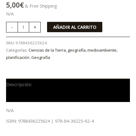
5,00
€
& Free Shipping
N/A
-
+
AÑADIR AL CARRITO
SKU:
9788436225624
Categorías:
Ciencias de la Tierra, geografía, medioambiente,
planificación
,
Geografía
Descripción
Información adicional
N/A
ISBN: 9788436225624 | 978-84-36225-62-4