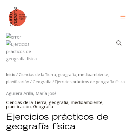
Ir
al
contenido
Ejercicios
prácticos
de
geografía
física
cantidad
Inicio
/
Ciencias de la Tierra, geografía, medioambiente,
planificación
/
Geografía
/ Ejercicios prácticos de geografía física
Aguilera Arilla, María José
Ciencias de la Tierra, geografía, medioambiente,
planificación
,
Geografía
Ejercicios prácticos de
geografía física