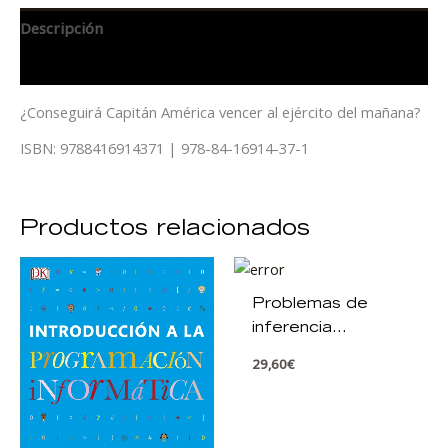
Descripción
Información adicional
¿Conseguirá Capitán América vencer al ejército del mañana?
ISBN: 9788416914371 | 978-84-16914-37-1
Productos relacionados
Problemas de
inferencia
estadística. 3ª ed.
29,60
€