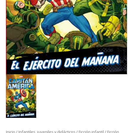
Inicio
/
Infantiles, juveniles y didácticos
/
Ficción infantil / Ficción