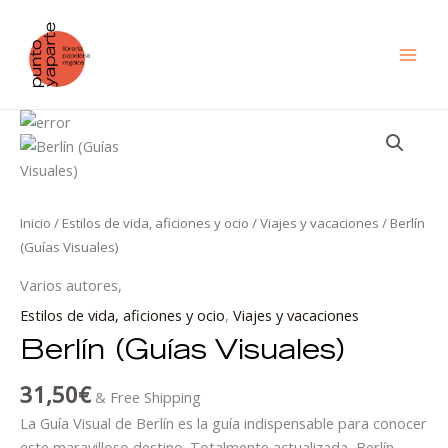
Ir
al
contenido
Berlín
(Guías
Visuales)
cantidad
Inicio
/
Estilos de vida, aficiones y ocio
/
Viajes y vacaciones
/ Berlín
(Guías Visuales)
Varios autores,
Estilos de vida, aficiones y ocio
,
Viajes y vacaciones
Berlín (Guías Visuales)
31,50
€
& Free Shipping
La Guía Visual de Berlín es la guía indispensable para conocer
este maravilloso destino. Totalmente actualizada, Berlín