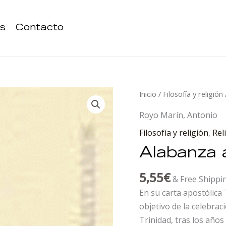
s
Contacto
Alabanza
Inicio
/
Filosofía y religión
a
Royo Marín, Antonio
la
Filosofía y religión
,
Rel
Santísima
Trinidad
Alabanza a
cantidad
5,55
€
& Free Shippi
En su carta apostólica 
objetivo de la celebrac
Trinidad, tras los años