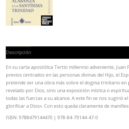
Descripción
Información adicional
En su carta apostólica Tertio millennio adveniente, Juan Pa
previos centrados en las personas divinas del Hijo, el Espí
pretende ser una obra más sobre el dogma trinitario en 
revelado por Dios, sino una exposición mística o espiritua
todas las fuerzas a su alcance. A este fin se nos sugirió
glorificar a Dios». Con esto queda claramente de manifiest
ISBN: 9788479144470 | 978-84-79144-47-0