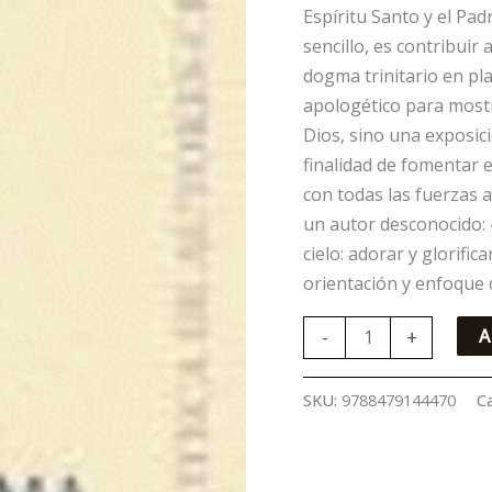
Espíritu Santo y el Pad
sencillo, es contribui
dogma trinitario en pl
apologético para mostr
Dios, sino una exposici
finalidad de fomentar e
con todas las fuerzas a
un autor desconocido:
cielo: adorar y glorifi
orientación y enfoque d
-
+
A
SKU:
9788479144470
C