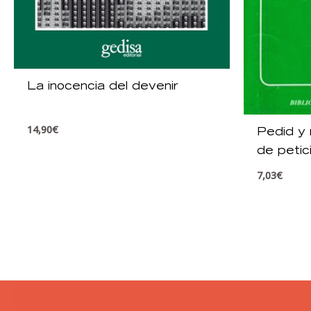
La inocencia del devenir
14,90
€
Pedid y 
de petic
evangéli
7,03
€