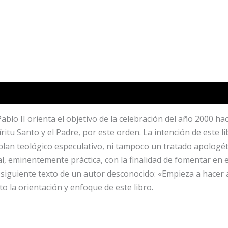
blo II orienta el objetivo de la celebración del año 2000 haci
ritu Santo y el Padre, por este orden. La intención de este li
plan teológico especulativo, ni tampoco un tratado apologét
l, eminentemente práctica, con la finalidad de fomentar en el
 el siguiente texto de un autor desconocido: «Empieza a hacer
o la orientación y enfoque de este libro.