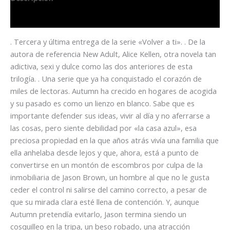
Información adicional
. Tercera y última entrega de la serie «Volver a ti». . De la
autora de referencia New Adult, Alice Kellen, otra novela tan
adictiva, sexi y dulce como las dos anteriores de esta
trilogía. . Una serie que ya ha conquistado el corazón de
miles de lectoras. Autumn ha crecido en hogares de acogida
y su pasado es como un lienzo en blanco. Sabe que es
importante defender sus ideas, vivir al día y no aferrarse a
las cosas, pero siente debilidad por «la casa azul», esa
preciosa propiedad en la que años atrás vivía una familia que
ella anhelaba desde lejos y que, ahora, está a punto de
convertirse en un montón de escombros por culpa de la
inmobiliaria de Jason Brown, un hombre al que no le gusta
ceder el control ni salirse del camino correcto, a pesar de
que su mirada clara esté llena de contención. Y, aunque
Autumn pretendía evitarlo, Jason termina siendo un
cosquilleo en la tripa, un beso robado, una atracción