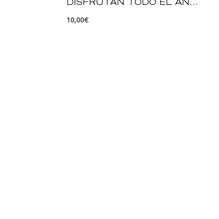
DISFRUTAN TODO EL AÑO
Y NO ENGORDAN
10,00
€