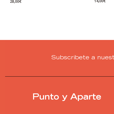
14,00
€
28,00
€
Subscribete a nuest
Punto y Aparte