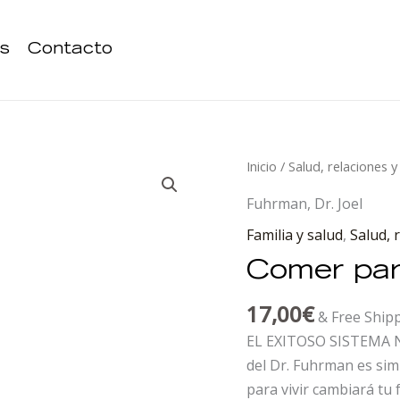
s
Contacto
Comer
Inicio
/
Salud, relaciones y
para
Fuhrman, Dr. Joel
vivir
Familia y salud
,
Salud, 
cantidad
Comer para
17,00
€
& Free Ship
EL EXITOSO SISTEMA
del Dr. Fuhrman es sim
para vivir cambiará tu 