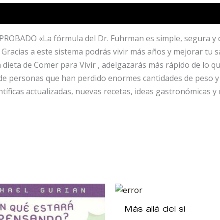
DO «La fórmula del Dr. Fuhrman es simple, segura y cons
. Gracias a este sistema podrás vivir más años y mejorar tu
a dieta de Comer para Vivir , adelgazarás más rápido de lo q
) de personas que han perdido enormes cantidades de peso
ntíficas actualizadas, nuevas recetas, ideas gastronómicas
.
Más allá del sí